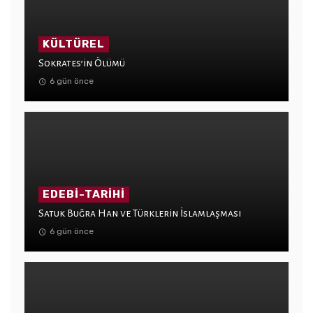
KÜLTÜREL
Sokrates’in Ölümü
6 gün önce
EDEBI-TARIHI
Satuk Buğra Han ve Türklerin İslamlaşması
6 gün önce