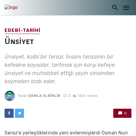
EDEBI-TARIHI
Ünsiyet
Ünsiyet, kalbî bir terazi. İnsanı terazinin bir
kefesine koysalar, tartmak için karşı kefeye
ünsiyet ve muhabbet ettiği şeyin cinsinden
koymaları icab eder.
Yazar
DAMLA ELBIRLIK
0
1325 views
0
Serez’e yerleştiklerinde yeni evlenmişlerdi Osman Nuri