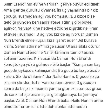
Salih Efendi’nin evine vardılar, içeriye buyur edildiler.
Ama içeride gürültü kıyamet. İki üç yaşlarında bir kız
çocuğu susmadan ağlıyor. Komşusu “Bu kızçe bize
geldiği günden beri sanki ateşe atılmış gibi böyle
ağlıyor. Ne yaptık ne hediye ettik ne pişirdik ne ikram
ettiysek susmadı. O ağlıyor, biz de ağlıyoruz.” Osman
Nuri Efendi eliyle küçük kıza işaret eder “Gel buraya
kızım. Senin adın ne?” kızçe susar. Utana sıkıla oturur
Osman Nuri Efendi ile Naile Hanım’ın tam ortasına,
sofanın üzerine. Kız susar da Osman Nuri Efendi
konuştukça yüzü gülmeye bile başlar. “Komşu sen kaç
gecedir uykusuz kalmışsındır. Bu gece bu kızçe bizde
kalsın. Siz de dinlenin.” der Naile Hanım. O gece kızçe
ikisinin elinden tutar varır onların evine. O geceden
sonra da başka kimsenin yanına gitmek istemez, gitse
de sanki ateşe bırakmışlar gibi ağlamaya, bağırmaya
başlar. Artık Osman Nuri Efendi baba, Naile Hanım anne
olmuştur onun için. İşte daha onlar istemeden