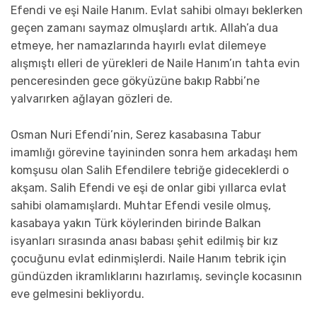
Efendi ve eşi Naile Hanım. Evlat sahibi olmayı beklerken
geçen zamanı saymaz olmuşlardı artık. Allah’a dua
etmeye, her namazlarında hayırlı evlat dilemeye
alışmıştı elleri de yürekleri de Naile Hanım’ın tahta evin
penceresinden gece gökyüzüne bakıp Rabbi’ne
yalvarırken ağlayan gözleri de.
Osman Nuri Efendi’nin, Serez kasabasına Tabur
imamlığı görevine tayininden sonra hem arkadaşı hem
komşusu olan Salih Efendilere tebriğe gideceklerdi o
akşam. Salih Efendi ve eşi de onlar gibi yıllarca evlat
sahibi olamamışlardı. Muhtar Efendi vesile olmuş,
kasabaya yakın Türk köylerinden birinde Balkan
isyanları sırasında anası babası şehit edilmiş bir kız
çocuğunu evlat edinmişlerdi. Naile Hanım tebrik için
gündüzden ikramlıklarını hazırlamış, sevinçle kocasının
eve gelmesini bekliyordu.