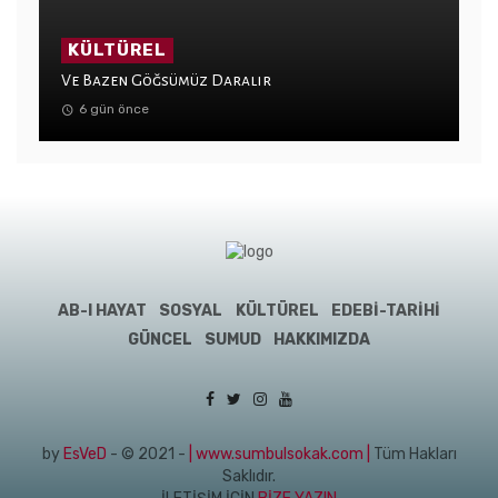
KÜLTÜREL
Ve Bazen Göğsümüz Daralır
6 gün önce
AB-I HAYAT
SOSYAL
KÜLTÜREL
EDEBI-TARIHI
GÜNCEL
SUMUD
HAKKIMIZDA
by
EsVeD
- © 2021 -
| www.sumbulsokak.com |
Tüm Hakları
Saklıdır.