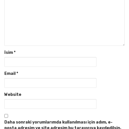
İsim
*
Email
*
Website
Daha sonraki yorumlarımda kullanılması için adım, e-
posta adresim ve site adresim bu tarayıcıya kaydedilsin.