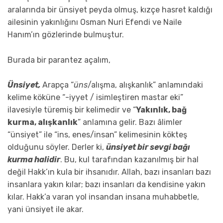
aralarında bir ünsiyet peyda olmuş, kızçe hasret kaldığı
ailesinin yakınlığını Osman Nuri Efendi ve Naile
Hanım’ın gözlerinde bulmuştur.
Burada bir parantez açalım,
Ünsiyet,
Arapça “
üns
/alışma, alışkanlık” anlamındaki
kelime köküne “-iyyet / isimleştiren mastar eki”
ilavesiyle türemiş bir kelimedir ve “
Yakınlık, bağ
kurma, alışkanlık
” anlamına gelir. Bazı âlimler
“ünsiyet” ile “ins, enes/insan” kelimesinin kökteş
olduğunu söyler. Derler ki,
ünsiyet bir sevgi bağı
kurma halidir
. Bu, kul tarafından kazanılmış bir hal
değil Hakk’ın kula bir ihsanıdır. Allah, bazı insanları bazı
insanlara yakın kılar; bazı insanları da kendisine yakın
kılar. Hakk’a varan yol insandan insana muhabbetle,
yani ünsiyet ile akar.